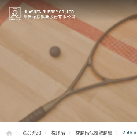
250m
產品介紹
橡膠輪
橡膠輪包覆塑膠框