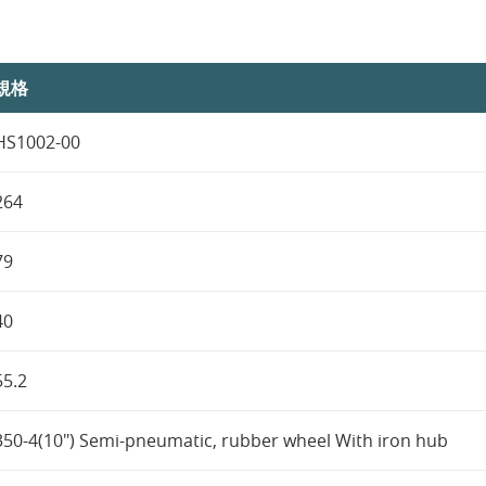
規格
HS1002-00
264
79
40
55.2
350-4(10") Semi-pneumatic, rubber wheel With iron hub