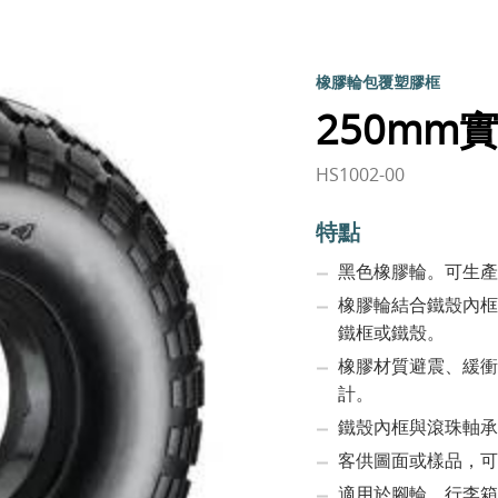
橡膠輪包覆塑膠框
250mm實
HS1002-00
特點
黑色橡膠輪。可生產
橡膠輪結合鐵殼內框
鐵框或鐵殼。
橡膠材質避震、緩衝
計。
鐵殼內框與滾珠軸承
客供圖面或樣品，可
適用於腳輪、行李箱