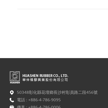
50348彰化縣花壇鄉長沙村彰員路二段456號
電話 :
+886-4-786-9095
傳真 : +886-4-786-0006