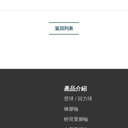
返回列表
產品介紹
壁球 / 回力球
橡膠輪
輕荷重腳輪