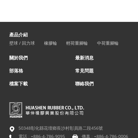
產品介紹
壁球 / 回力球
橡膠輪
輕荷重腳輪
中荷重腳輪
關於我們
最新消息
部落格
常見問題
檔案下載
聯絡我們
50348彰化縣花壇鄉長沙村彰員路二段456號
電話 :
+886-4-786-9095
傳真 : +886-4-786-0006