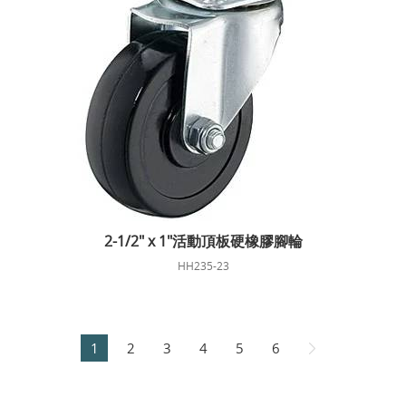
2-1/2" x 1"活動頂板硬橡膠腳輪
HH235-23
1
2
3
4
5
6