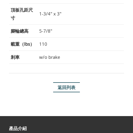
頂板孔距尺
1-3/4" x 3"
寸
腳輪總高
5-7/8"
載重（lbs）
110
剎車
w/o brake
返回列表
產品介紹