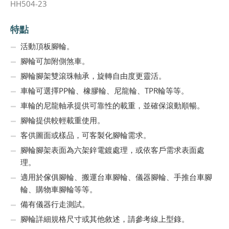
HH504-23
特點
活動頂板腳輪。
腳輪可加附側煞車。
腳輪腳架雙滾珠軸承，旋轉自由度更靈活。
車輪可選擇PP輪、橡膠輪、尼龍輪、TPR輪等等。
車輪的尼龍軸承提供可靠性的載重，並確保滾動順暢。
腳輪提供較輕載重使用。
客供圖面或樣品，可客製化腳輪需求。
腳輪腳架表面為六架鋅電鍍處理，或依客戶需求表面處
理。
適用於傢俱腳輪、搬運台車腳輪、儀器腳輪、手推台車腳
輪、購物車腳輪等等。
備有儀器行走測試。
腳輪詳細規格尺寸或其他敘述，請參考線上型錄。