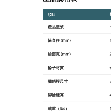
項目
產品型號
輪直徑 (mm)
輪面寬 (mm)
輪子材質
插銷桿尺寸
腳輪總高
載重（lbs）