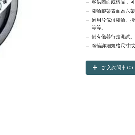
客供圖面或樣品，可
腳輪腳架表面為六架
適用於傢俱腳輪、搬
等等。
備有儀器行走測試。
腳輪詳細規格尺寸或
加入詢問車 (
0
)