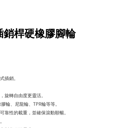
/8"插銷桿硬橡膠腳輪
式插銷。
，旋轉自由度更靈活。
橡膠輪、尼龍輪、TPR輪等等。
可靠性的載重，並確保滾動順暢。
。