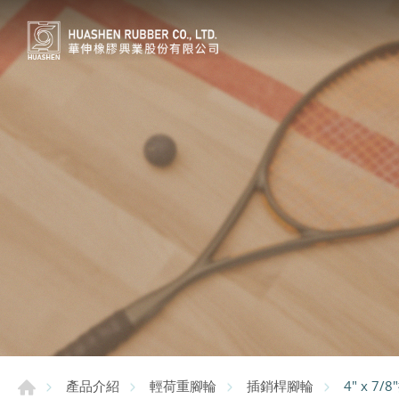
4" x 
產品介紹
輕荷重腳輪
插銷桿腳輪