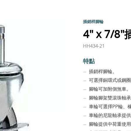
插銷桿腳輪
4" x 7
HH434-21
特點
插銷桿腳輪。
可選擇銅環式或鋼圈
腳輪可加附側煞車。
腳輪腳架雙滾珠軸承
車輪可選擇PP輪、
車輪的尼龍軸承提供
腳輪提供中荷重使用