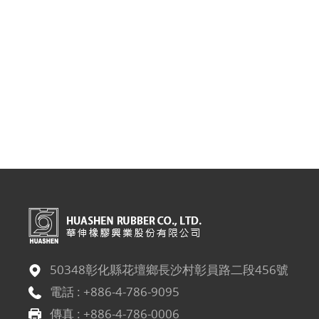
50348彰化縣花壇鄉長沙村彰員路二段456號
電話 :
+886-4-786-9095
傳真 : +886-4-786-0006