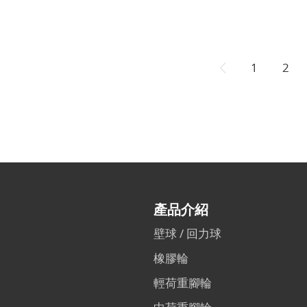
1
2
產品介紹
壁球 / 回力球
橡膠輪
輕荷重腳輪